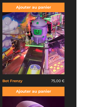
Ajouter au panier
Bot Frenzy
Prix
75,00 €
Ajouter au panier