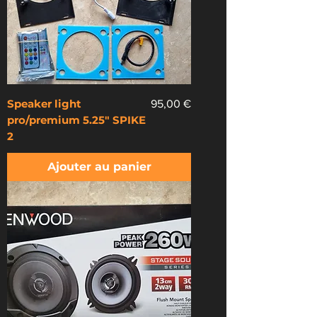
Speaker light
Prix
95,00 €
pro/premium 5.25" SPIKE
2
Ajouter au panier