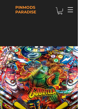
PINMODS
PARADISE