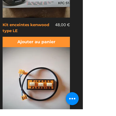
Kit enceintes kenwood
Prix
48,00 €
type LE
Ajouter au panier