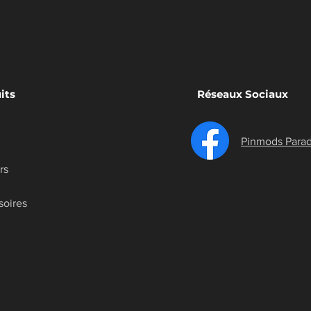
its
Réseaux Sociaux
Pinmods Parad
rs
soires