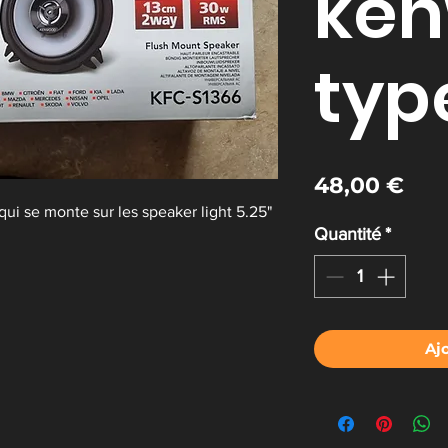
ke
typ
Prix
48,00 €
ui se monte sur les speaker light 5.25"
Quantité
*
Aj