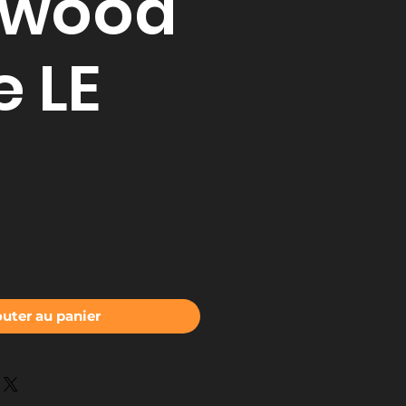
nwood
e LE
outer au panier