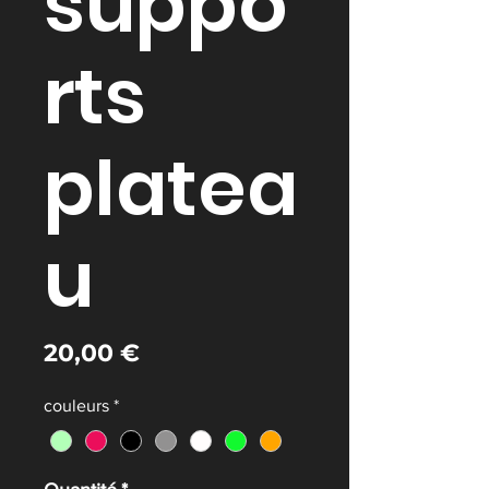
suppo
rts
platea
u
Prix
20,00 €
couleurs
*