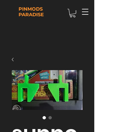
PINMODS
PARADISE