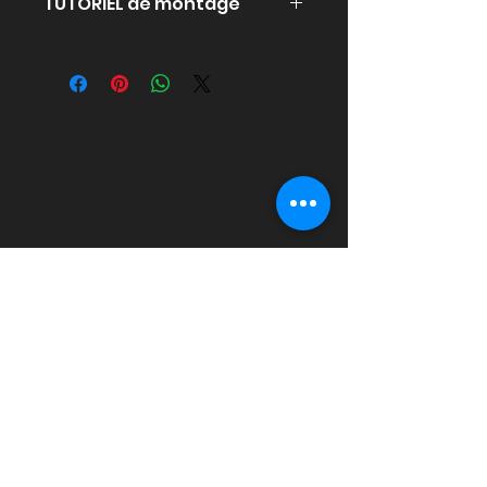
TUTORIEL de montage
cliquez
ICI
pour ouvrir le PDF
PINMODS PARADISE
Produits
Mods
Toppers
Accessoires