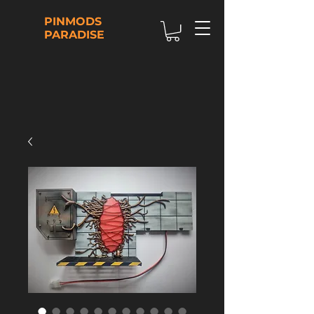
PINMODS
PARADISE