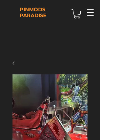
PINMODS
PARADISE