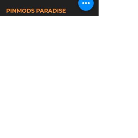
PINMODS PARADISE
Produits
Mods
Toppers
Accessoires
Police
Termes et conditions
Réseaux Sociaux
Pinmods Paradise