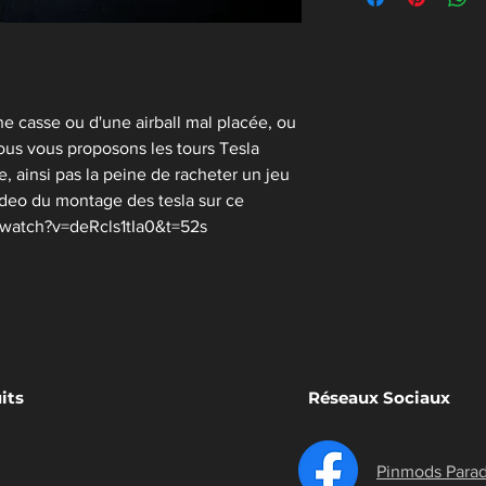
une casse ou d'une airball mal placée, ou
ous vous proposons les tours Tesla
e, ainsi pas la peine de racheter un jeu
deo du montage des tesla sur ce
/watch?v=deRcls1tIa0&t=52s
its
Réseaux Sociaux
Pinmods Parad