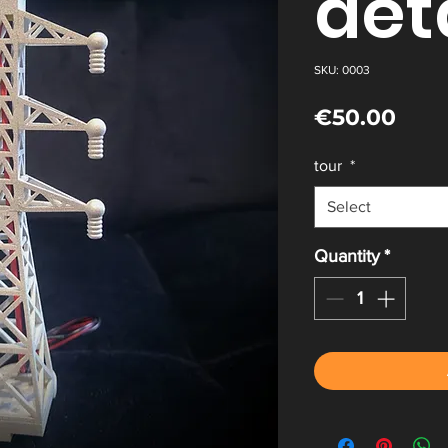
dét
SKU: 0003
Pric
€50.00
tour
*
Select
Quantity
*