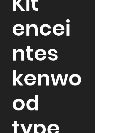
Kit
encei
ntes
kenwo
od
type