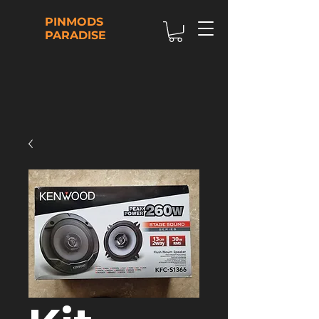
PINMODS
PARADISE