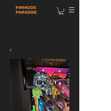
PINMODS
PARADISE