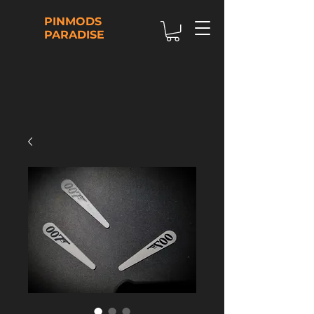
PINMODS
PARADISE