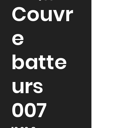
Couvr
e
batte
urs
007